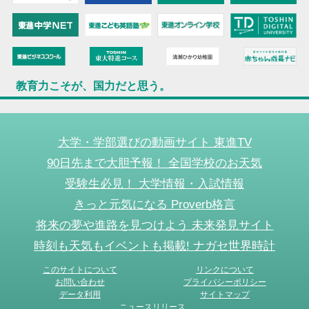
教育力こそが、国力だと思う。
大学・学部選びの動画サイト 東進TV
90日先まで大胆予報！ 全国学校のお天気
受験生必見！ 大学情報・入試情報
きっと元気になる Proverb格言
将来の夢や進路を見つけよう 未来発見サイト
時刻も天気もイベントも掲載! ナガセ世界時計
このサイトについて
リンクについて
お問い合わせ
プライバシーポリシー
データ利用
サイトマップ
ニュースリリース