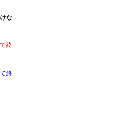
けな
いて終
いて終