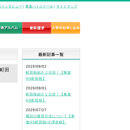
長インタビュー
|
東進ハイスクール
|
サイトマップ
最新記事一覧
2026/08/02
ル町田
町田校紹介２日目！【東進
HS町田校】
2026/08/01
町田校紹介１日目！【東進
HS町田校】
2026/07/27
模試の復習方法について【東
進HS町田校/大澤奈穂】