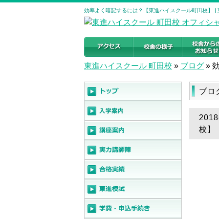
効率よく暗記するには？【東進ハイスクール町田校】 |
東進ハイスクール 町田校
»
ブログ
»
ブロ
20
校】