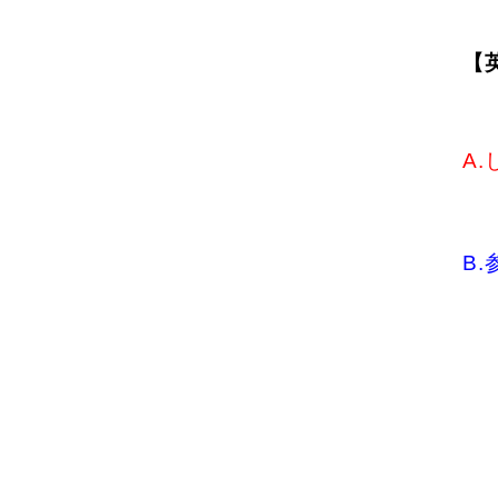
【
A
B