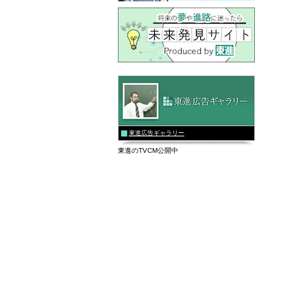
東進広告ギャラリー
東進のTVCM公開中