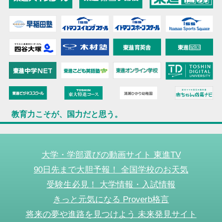
教育力こそが、国力だと思う。
大学・学部選びの動画サイト 東進TV
90日先まで大胆予報！ 全国学校のお天気
受験生必見！ 大学情報・入試情報
きっと元気になる Proverb格言
将来の夢や進路を見つけよう 未来発見サイト