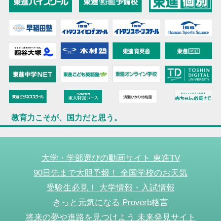
教育力こそが、国力だと思う。
大学・学部選びの動画サイト 東進TV
90日先まで大胆予報！ 全国学校のお天気
受験生必見！ 大学情報・入試情報
きっと元気になる Proverb格言
将来の夢や進路を見つけよう 未来発見サイト