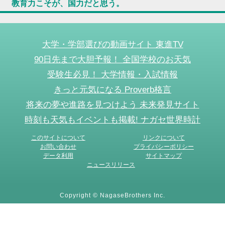
教育力こそが、国力だと思う。
大学・学部選びの動画サイト 東進TV
90日先まで大胆予報！ 全国学校のお天気
受験生必見！ 大学情報・入試情報
きっと元気になる Proverb格言
将来の夢や進路を見つけよう 未来発見サイト
時刻も天気もイベントも掲載! ナガセ世界時計
このサイトについて
リンクについて
お問い合わせ
プライバシーポリシー
データ利用
サイトマップ
ニュースリリース
Copyright © NagaseBrothers Inc.