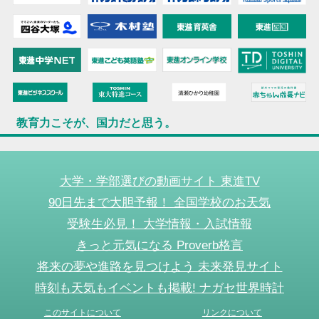
教育力こそが、国力だと思う。
大学・学部選びの動画サイト 東進TV
90日先まで大胆予報！ 全国学校のお天気
受験生必見！ 大学情報・入試情報
きっと元気になる Proverb格言
将来の夢や進路を見つけよう 未来発見サイト
時刻も天気もイベントも掲載! ナガセ世界時計
このサイトについて
リンクについて