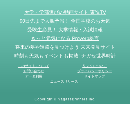
大学・学部選びの動画サイト 東進TV
90日先まで大胆予報！ 全国学校のお天気
受験生必見！ 大学情報・入試情報
きっと元気になる Proverb格言
将来の夢や進路を見つけよう 未来発見サイト
時刻も天気もイベントも掲載! ナガセ世界時計
このサイトについて
リンクについて
お問い合わせ
プライバシーポリシー
データ利用
サイトマップ
ニュースリリース
Copyright © NagaseBrothers Inc.