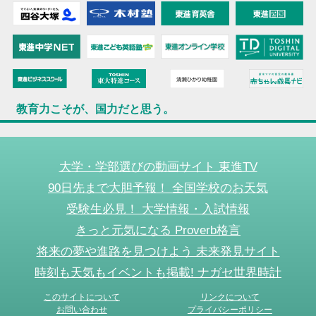
教育力こそが、国力だと思う。
大学・学部選びの動画サイト 東進TV
90日先まで大胆予報！ 全国学校のお天気
受験生必見！ 大学情報・入試情報
きっと元気になる Proverb格言
将来の夢や進路を見つけよう 未来発見サイト
時刻も天気もイベントも掲載! ナガセ世界時計
このサイトについて
リンクについて
お問い合わせ
プライバシーポリシー