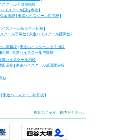
イスクール千歳船橋校
進ハイスクール国分寺校
|
久留米校
|
東進ハイスクール府中校
|
ハイスクール新百合ヶ丘校
|
スクール平塚校
|
東進ハイスクール藤沢校
|
ール川越校
|
東進ハイスクール小手指校
|
浦和校
|
東進ハイスクール与野校
東進ハイスクール柏校
|
津田沼校
|
東進ハイスクール成田駅前校
|
良校
|
|
東進ハイスクール浦和校
|
教育力こそが、国力だと思う。