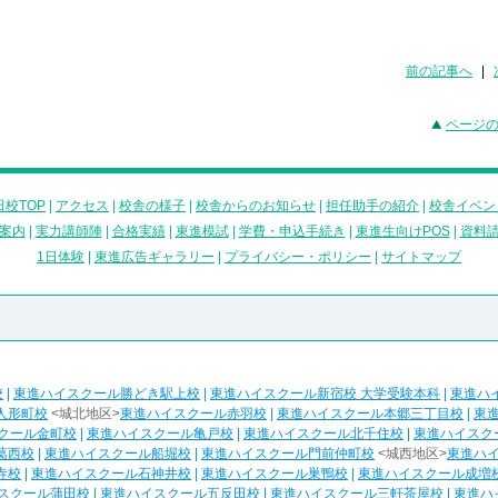
前の記事へ
|
ページ
校TOP
|
アクセス
|
校舎の様子
|
校舎からのお知らせ
|
担任助手の紹介
|
校舎イベン
案内
|
実力講師陣
|
合格実績
|
東進模試
|
学費・申込手続き
|
東進生向けPOS
|
資料
1日体験
|
東進広告ギャラリー
|
プライバシー・ポリシー
|
サイトマップ
校
|
東進ハイスクール勝どき駅上校
|
東進ハイスクール新宿校 大学受験本科
|
東進ハ
人形町校
<城北地区>
東進ハイスクール赤羽校
|
東進ハイスクール本郷三丁目校
|
東
クール金町校
|
東進ハイスクール亀戸校
|
東進ハイスクール北千住校
|
東進ハイスク
葛西校
|
東進ハイスクール船堀校
|
東進ハイスクール門前仲町校
<城西地区>
東進ハ
寺校
|
東進ハイスクール石神井校
|
東進ハイスクール巣鴨校
|
東進ハイスクール成増
スクール蒲田校
|
東進ハイスクール五反田校
|
東進ハイスクール三軒茶屋校
|
東進ハ