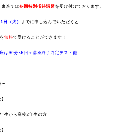
、東進では
冬期特別招待講習
を受け付けております。
11日（火）
までに申し込んでいただくと、
座を
無料
で受けることができます！
講座は90分×5回＋講座終了判定テスト他
細～
象】
2年生から高校2年生の方
金】