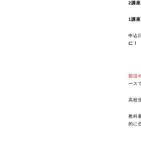
2講
1講
申込
に！
部活
ース
高校
教科
的に