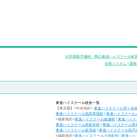
大学受験予備校・塾の東進ハイスクール町田
合格システム
|
講座
東進ハイスクール校舎一覧
【東京都】<中央地区>
東進ハイスクール市ヶ谷
東進ハイスクール高田馬場校
|
東進ハイスクール
<城東地区>
東進ハイスクール綾瀬校
|
東進ハイス
東進ハイスクール西新井校
|
東進ハイスクール西
東進ハイスクール荻窪校
|
東進ハイスクール高円
<城南地区>
東進ハイスクール大井町校
|
東進ハイ