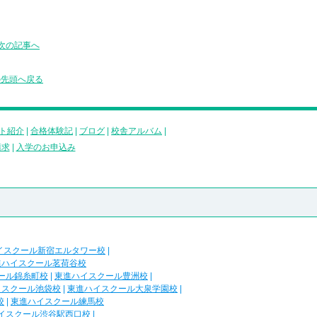
次の記事へ
の先頭へ戻る
ト紹介
|
合格体験記
|
ブログ
|
校舎アルバム
|
請求
|
入学のお申込み
イスクール新宿エルタワー校
|
進ハイスクール茗荷谷校
ール錦糸町校
|
東進ハイスクール豊洲校
|
イスクール池袋校
|
東進ハイスクール大泉学園校
|
校
|
東進ハイスクール練馬校
イスクール渋谷駅西口校
|