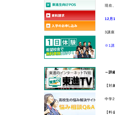
現在
12月
3講
※1
～詳
【対
中学
【料