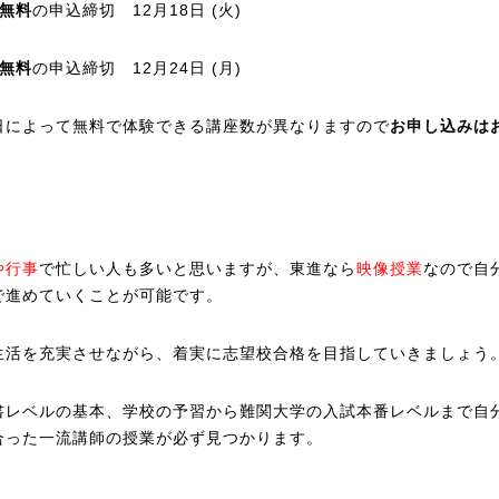
座無料
の申込締切 12月18日 (火)
座無料
の申込締切 12月24日 (月)
日によって無料で体験できる講座数が異なりますので
お申し込みは
や行事
で忙しい人も多いと思いますが、東進なら
映像授業
なので自
で進めていくことが可能です。
生活を充実させながら、着実に志望校合格を目指していきましょう
書レベルの基本、学校の予習から難関大学の入試本番レベルまで自
合った一流講師の授業が必ず見つかります。