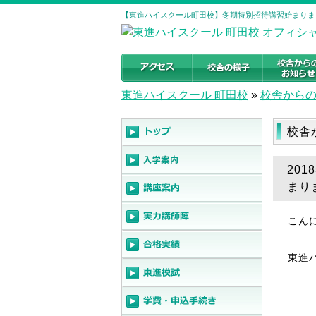
【東進ハイスクール町田校】冬期特別招待講習始まりまし
東進ハイスクール 町田校
»
校舎から
校舎
20
まり
こんに
東進