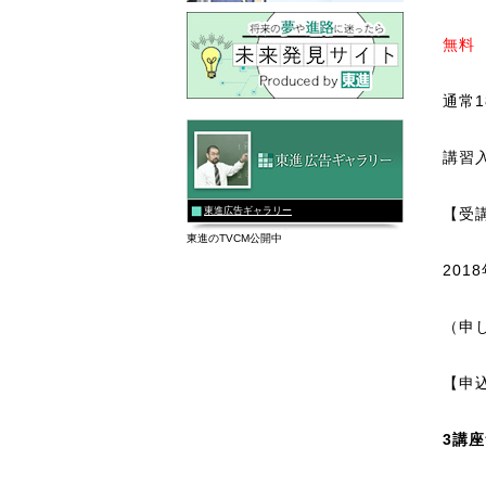
無料
通常1
講習
東進広告ギャラリー
【受
東進のTVCM公開中
201
（申
【申
3講