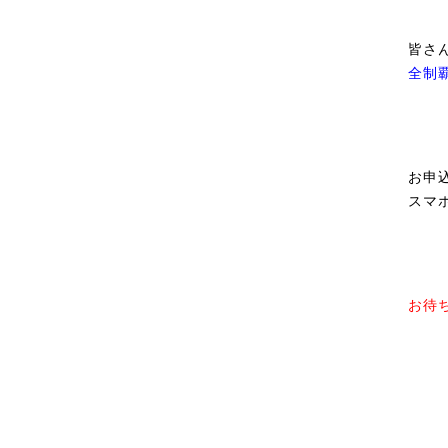
皆さ
全制
お申
スマ
お待