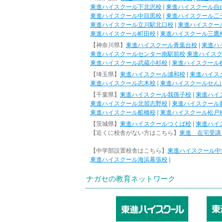
東進ハイスクール下北沢校
|
東進ハイスクール自
東進ハイスクール中目黒校
|
東進ハイスクール二
東進ハイスクール立川駅北口校
|
東進ハイスクー
東進ハイスクール町田校
|
東進ハイスクール三鷹
【神奈川県】
東進ハイスクール青葉台校
|
東進ハ
東進ハイスクールセンター南駅前校
東進ハイス
東進ハイスクール武蔵小杉校
|
東進ハイスクール
【埼玉県】
東進ハイスクール浦和校
|
東進ハイス
東進ハイスクール志木校
|
東進ハイスクールせん
【千葉県】
東進ハイスクール我孫子校
|
東進ハイ
東進ハイスクール北習志野校
|
東進ハイスクール
東進ハイスクール船橋校
|
東進ハイスクール松戸
【茨城県】
東進ハイスクールつくば校
|
東進ハイ
【近くに校舎がない方はこちら】
東進 在宅受講
【中学部設置校舎はこちら】
東進ハイスクール中
東進ハイスクール海浜幕張校
|
ナガセの教育ネットワーク