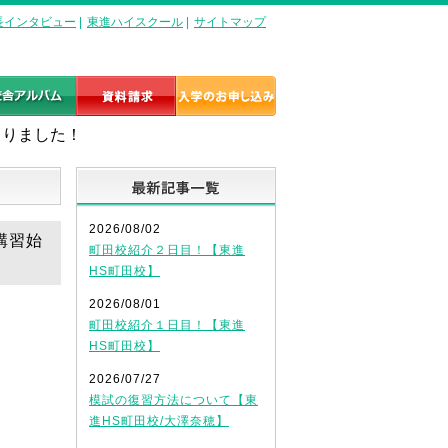
長インタビュー
|
東進ハイスクール
|
サイトマップ
まりました！
最新記事一覧
2026/08/02
講習始
町田校紹介２日目！【東進
HS町田校】
2026/08/01
町田校紹介１日目！【東進
HS町田校】
2026/07/27
模試の復習方法について【東
進HS町田校/大澤奈穂】