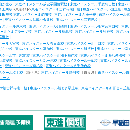
由が丘校
|
東進ハイスクール成城学園前駅校
|
東進ハイスクール千歳烏山校
|
東進ハ
子玉川校
<東京都下>
東進ハイスクール吉祥寺南口校
|
東進ハイスクール国立校
|
東
ル田無校
東進ハイスクール調布校
|
東進ハイスクール八王子校
|
東進ハイスクール東
校
|
東進ハイスクール武蔵小金井校
|
東進ハイスクール武蔵境校
|
イスクール厚木校
|
東進ハイスクール川崎校
|
東進ハイスクール湘南台東口校
|
東進
クールたまプラーザ校
|
東進ハイスクール鶴見校
|
東進ハイスクール登戸校
|
東進ハイ
横浜校
|
クール大宮校
|
東進ハイスクール春日部校
|
東進ハイスクール川口校
|
東進ハイスク
げん台校
|
東進ハイスクール草加校
|
東進ハイスクール所沢校
|
東進ハイスクール南
スクール市川駅前校
|
東進ハイスクール稲毛海岸校
|
東進ハイスクール海浜幕張校
|
新浦安校
|
東進ハイスクール新松戸校
|
東進ハイスクール千葉校
|
東進ハイスクール
校
|
東進ハイスクール南柏校
|
東進ハイスクール八千代台校
スクール取手校
【静岡県】
東進ハイスクール静岡校
【奈良県】
東進ハイスクール奈
コース
学部吉祥寺南口校
|
東進ハイスクール勝どき駅上校
|
東進ハイスクール新百合ヶ丘校