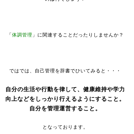
「
体調管理
」に関連することだったりしませんか？
ではでは、自己管理を辞書でひいてみると・・・
自分
の生活
や行
動を律して、健康
維持
や
学力
向上などをしっかり行えるようにすること。
自分
を
管理
運
営
すること。
となっております。