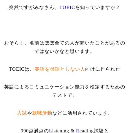
突然ですがみなさん、
TOEIC
を知っていますか？
おそらく、名前はほぼ全ての人が聞いたことがあるの
ではないかなと思います。
TOEIC
は、
英語を母語としない人
向けに作られた
英語によるコミュニケーション能力を検定するための
テストで、
入試
や
就職活動
などに活用されています。
990
点満点の
L
istening &
R
eading
試験と