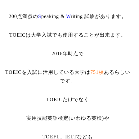
200
点満点の
S
peaking &
W
riting
試験があります。
TOEIC
は大学入試でも使用することが出来ます。
2016
年時点で
TOEIC
を入試に活用している大学は
751
校
あるらしい
です。
TOEIC
だけでなく
実用技能英語検定
(
いわゆる英検
)
や
TOEFL
、
IELT
なども