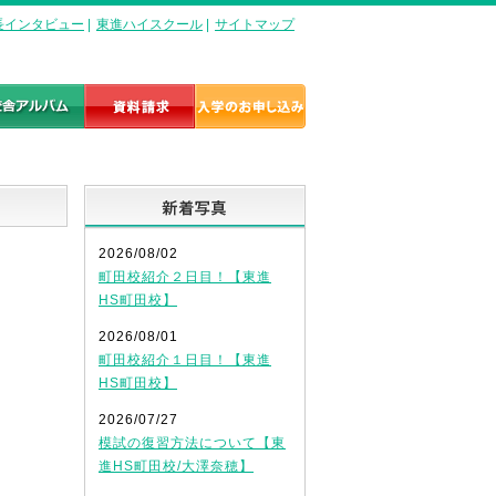
長インタビュー
|
東進ハイスクール
|
サイトマップ
新着写真
2026/08/02
町田校紹介２日目！【東進
HS町田校】
2026/08/01
町田校紹介１日目！【東進
HS町田校】
2026/07/27
模試の復習方法について【東
進HS町田校/大澤奈穂】