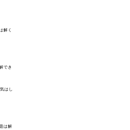
は解く
解でき
る気はし
題は解