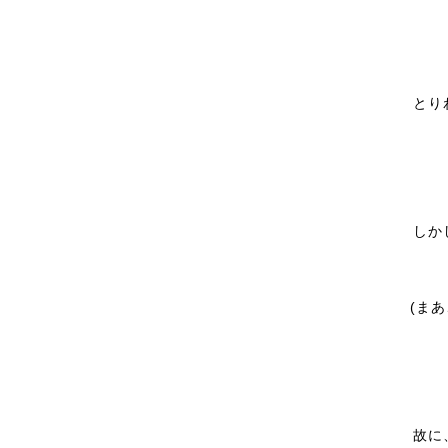
とり
しか
(ま
故に