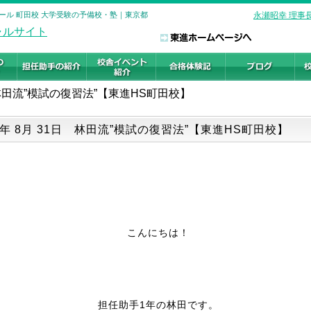
クール 町田校 大学受験の予備校・塾｜東京都
永瀬昭幸 理事
林田流”模試の復習法”【東進HS町田校】
19年 8月 31日 林田流”模試の復習法”【東進HS町田校】
こんにちは！
担任助手1年の林田です。