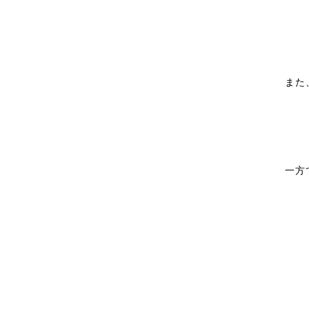
また
一方