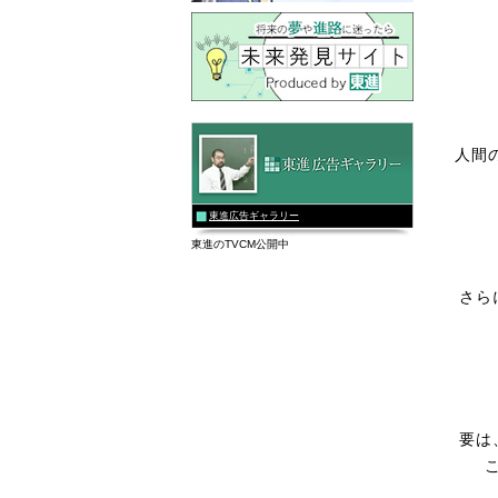
人間
東進広告ギャラリー
東進のTVCM公開中
さら
要は