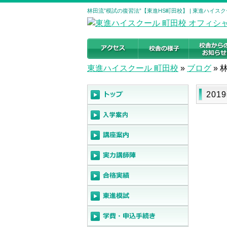
林田流”模試の復習法”【東進HS町田校】 | 東進ハイス
東進ハイスクール 町田校
»
ブログ
»
20