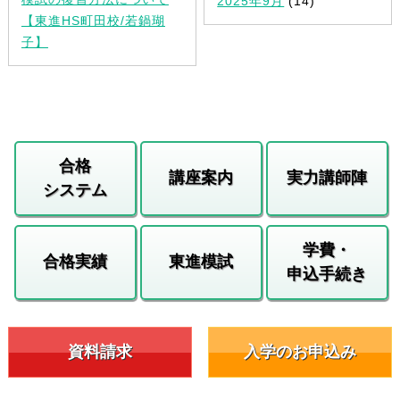
2025年9月
(14)
【東進HS町田校/若鍋瑚
子】
合格
講座案内
実力講師陣
システム
学費・
合格実績
東進模試
申込手続き
資料請求
入学のお申込み