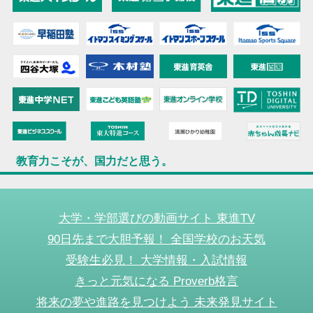
教育力こそが、国力だと思う。
大学・学部選びの動画サイト 東進TV
90日先まで大胆予報！ 全国学校のお天気
受験生必見！ 大学情報・入試情報
きっと元気になる Proverb格言
将来の夢や進路を見つけよう 未来発見サイト