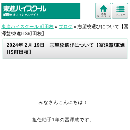
東進
町田校
オフィシャルサイト
メニュー
ホームページ
東進ハイスクール 町田校
»
ブログ
»
志望校選びについて【冨
澤慧/東進HS町田校】
2024年 2月 19日 志望校選びについて【冨澤慧/東進
HS町田校】
みなさんこんにちは！
担任助手1年の冨澤慧です。