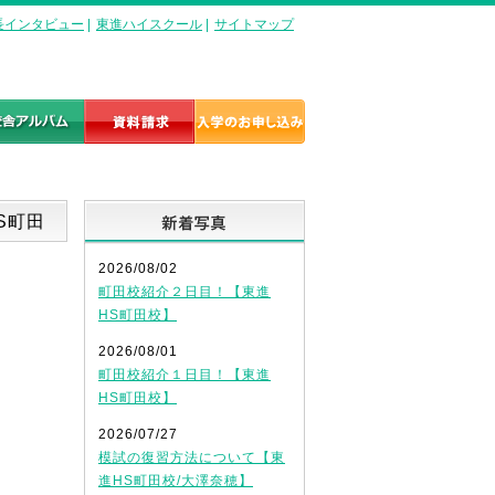
長インタビュー
|
東進ハイスクール
|
サイトマップ
新着写真
S町田
2026/08/02
町田校紹介２日目！【東進
HS町田校】
2026/08/01
町田校紹介１日目！【東進
HS町田校】
2026/07/27
模試の復習方法について【東
進HS町田校/大澤奈穂】