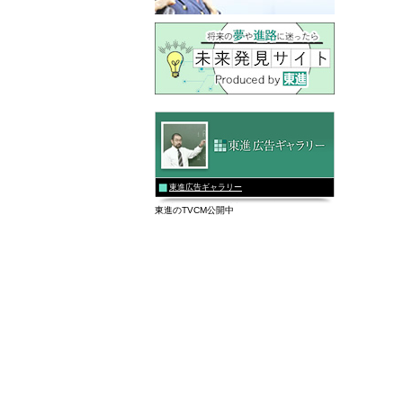
東進広告ギャラリー
東進のTVCM公開中