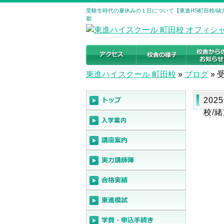
受験生時代の夏休みの１日について【東進HS町田校/緒方
都
東進ハイスクール 町田校
»
ブログ
»
20
校/