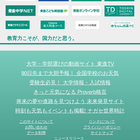
教育力こそが、国力だと思う。
大学・学部選びの動画サイト 東進TV
90日先まで大胆予報！ 全国学校のお天気
受験生必見！ 大学情報・入試情報
きっと元気になる Proverb格言
将来の夢や進路を見つけよう 未来発見サイト
時刻も天気もイベントも掲載! ナガセ世界時計
このサイトについて
リンクについて
お問い合わせ
プライバシーポリシー
データ利用
サイトマップ
ニュースリリース