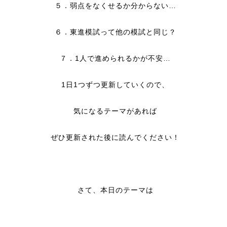
５．弱点をなくせるか分からない…
６．東進模試って他の模試と同じ？
７．
1
人で進められるかが不安…
1
日
1
つずつ更新していくので、
気になるテーマがあれば
ぜひ更新された後に読んでください！
さて、本日のテーマは