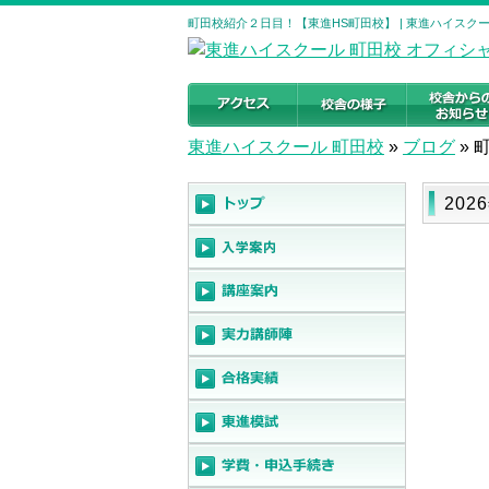
町田校紹介２日目！【東進HS町田校】 | 東進ハイスク
東進ハイスクール 町田校
»
ブログ
»
20