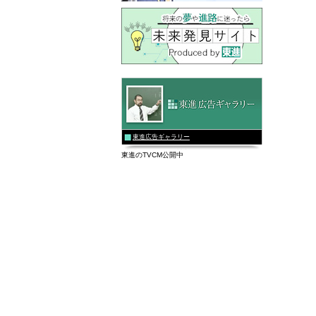
東進広告ギャラリー
東進のTVCM公開中