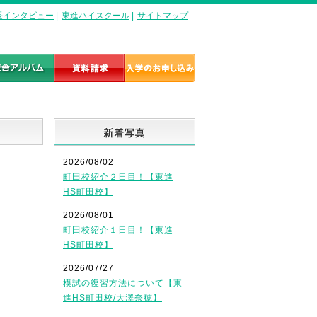
長インタビュー
|
東進ハイスクール
|
サイトマップ
新着写真
2026/08/02
町田校紹介２日目！【東進
HS町田校】
2026/08/01
町田校紹介１日目！【東進
HS町田校】
2026/07/27
模試の復習方法について【東
進HS町田校/大澤奈穂】