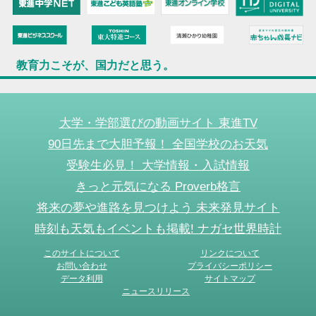
教育力こそが、国力だと思う。
大学・学部選びの動画サイト 東進TV
90日先まで大胆予報！ 全国学校のお天気
受験生必見！ 大学情報・入試情報
きっと元気になる Proverb格言
将来の夢や進路を見つけよう 未来発見サイト
時刻も天気もイベントも掲載! ナガセ世界時計
このサイトについて
リンクについて
お問い合わせ
プライバシーポリシー
データ利用
サイトマップ
ニュースリリース