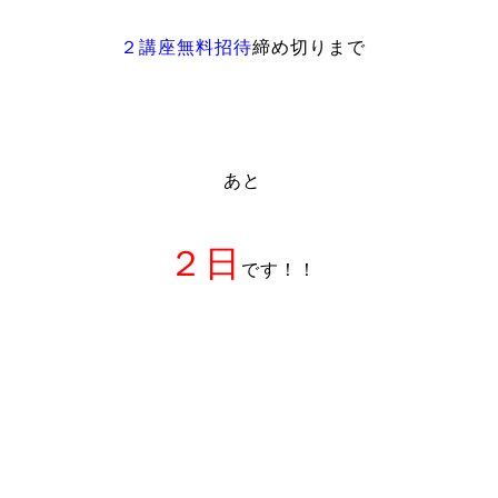
２講座無料招待
締め切りまで
あと
２日
です！！