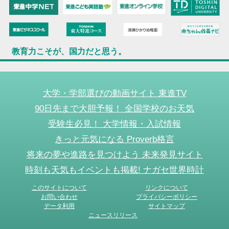
教育力こそが、国力だと思う。
大学・学部選びの動画サイト 東進TV
90日先まで大胆予報！ 全国学校のお天気
受験生必見！ 大学情報・入試情報
きっと元気になる Proverb格言
将来の夢や進路を見つけよう 未来発見サイト
時刻も天気もイベントも掲載! ナガセ世界時計
このサイトについて
リンクについて
お問い合わせ
プライバシーポリシー
データ利用
サイトマップ
ニュースリリース