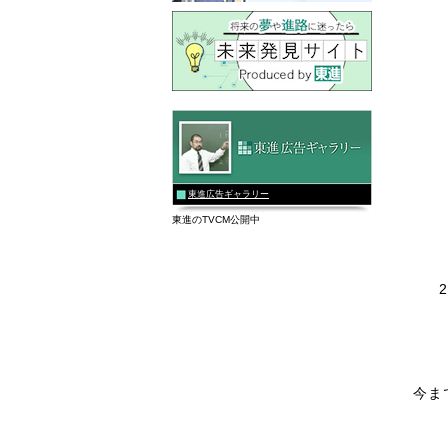
東進広告ギャラリー
東進のTVCM公開中
今ま