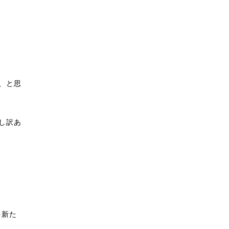
、と思
し訳あ
を新た