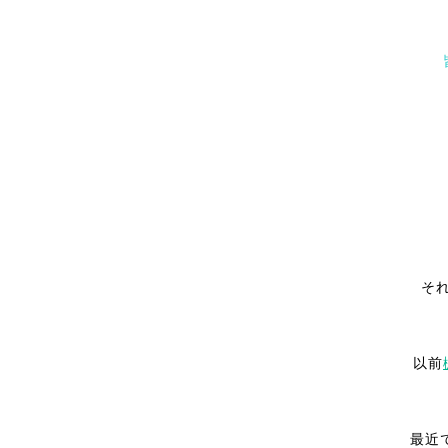
そ
以前
最近