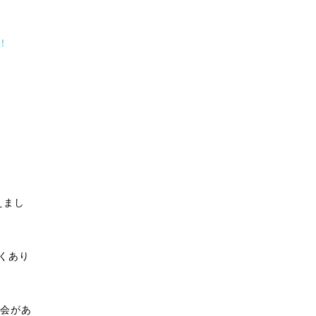
！
えまし
くあり
機会があ