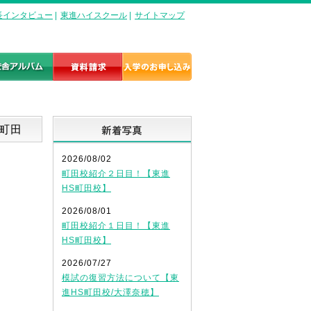
長インタビュー
|
東進ハイスクール
|
サイトマップ
新着写真
ル町田
2026/08/02
町田校紹介２日目！【東進
HS町田校】
2026/08/01
町田校紹介１日目！【東進
HS町田校】
2026/07/27
模試の復習方法について【東
進HS町田校/大澤奈穂】