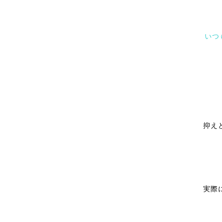
いつ
抑え
実際