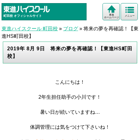
東進
町田校
オフィシャルサイト
メニュー
ホームページ
東進ハイスクール 町田校
»
ブログ
»
将来の夢を再確認！【東
進HS町田校】
2019年 8月 9日 将来の夢を再確認！【東進HS町田
校】
こんにちは！
2年生担任助手の小川です！
暑い日が続いていますね…
体調管理には気をつけて下さいね！