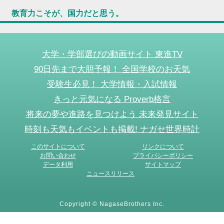
教育力こそが、国力だと思う。
大学・学部選びの動画サイト 東進TV
90日先まで大胆予報！ 全国学校のお天気
受験生必見！ 大学情報・入試情報
きっと元気になる Proverb格言
将来の夢や進路を見つけよう 未来発見サイト
時刻も天気もイベントも掲載! ナガセ世界時計
このサイトについて
リンクについて
お問い合わせ
プライバシーポリシー
データ利用
サイトマップ
ニュースリリース
Copyright © NagaseBrothers Inc.