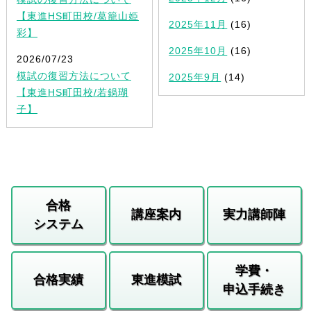
【東進HS町田校/葛籠山姫
2025年11月
(16)
彩】
2025年10月
(16)
2026/07/23
模試の復習方法について
2025年9月
(14)
【東進HS町田校/若鍋瑚
子】
合格
講座案内
実力講師陣
システム
学費・
合格実績
東進模試
申込手続き