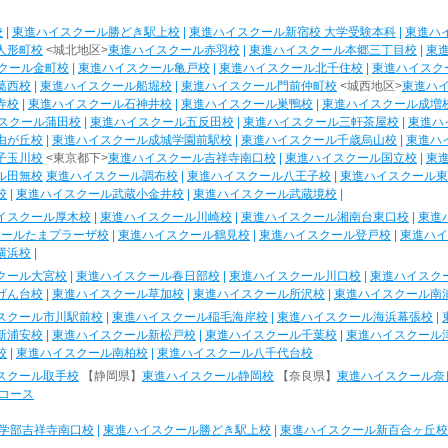
校
|
東進ハイスクール勝どき駅上校
|
東進ハイスクール新宿校 大学受験本科
|
東進ハ
人形町校
<城北地区>
東進ハイスクール赤羽校
|
東進ハイスクール本郷三丁目校
|
東
クール金町校
|
東進ハイスクール亀戸校
|
東進ハイスクール北千住校
|
東進ハイスク
葛西校
|
東進ハイスクール船堀校
|
東進ハイスクール門前仲町校
<城西地区>
東進ハ
寺校
|
東進ハイスクール石神井校
|
東進ハイスクール巣鴨校
|
東進ハイスクール成増
スクール蒲田校
|
東進ハイスクール五反田校
|
東進ハイスクール三軒茶屋校
|
東進ハ
由が丘校
|
東進ハイスクール成城学園前駅校
|
東進ハイスクール千歳烏山校
|
東進ハ
子玉川校
<東京都下>
東進ハイスクール吉祥寺南口校
|
東進ハイスクール国立校
|
東
ル田無校
東進ハイスクール調布校
|
東進ハイスクール八王子校
|
東進ハイスクール東
校
|
東進ハイスクール武蔵小金井校
|
東進ハイスクール武蔵境校
|
イスクール厚木校
|
東進ハイスクール川崎校
|
東進ハイスクール湘南台東口校
|
東進
クールたまプラーザ校
|
東進ハイスクール鶴見校
|
東進ハイスクール登戸校
|
東進ハイ
横浜校
|
クール大宮校
|
東進ハイスクール春日部校
|
東進ハイスクール川口校
|
東進ハイスク
げん台校
|
東進ハイスクール草加校
|
東進ハイスクール所沢校
|
東進ハイスクール南
スクール市川駅前校
|
東進ハイスクール稲毛海岸校
|
東進ハイスクール海浜幕張校
|
新浦安校
|
東進ハイスクール新松戸校
|
東進ハイスクール千葉校
|
東進ハイスクール
校
|
東進ハイスクール南柏校
|
東進ハイスクール八千代台校
スクール取手校
【静岡県】
東進ハイスクール静岡校
【奈良県】
東進ハイスクール奈
コース
学部吉祥寺南口校
|
東進ハイスクール勝どき駅上校
|
東進ハイスクール新百合ヶ丘校