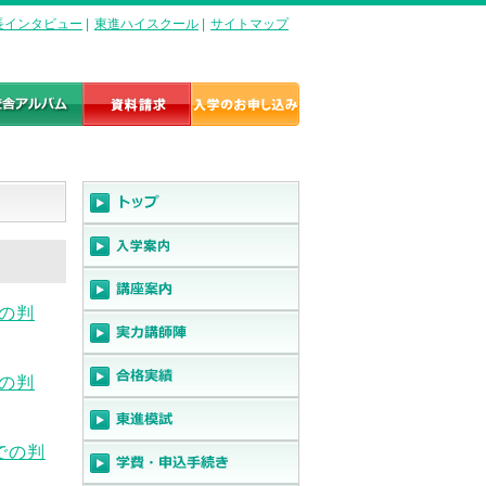
長インタビュー
|
東進ハイスクール
|
サイトマップ
での判
での判
までの判