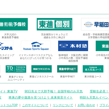
大学入試の
完全個別カリキュラムで
総合型・学校推薦型選
東進衛星予備校
成績を大巾に伸ばす
大学受験の早稲田
たスイミング
イトマンスポーツスクエアなら
阪神地区・大阪北摂に展開
小中高生の
水泳教室
あなたにぴったりが見つかる
小中高生の塾・現役予備校
東
個別指導
校
東進ビジネススクール
東進中学NET
東大特進コース
東進デジタル
ユニバーシティ
ト 東進TV
90日先まで大胆予報！ 全国学校のお天気
受験生必見！
言
将来の夢や進路を見つけよう 未来発見サイト
時刻も天気もイベン
ットコムTOP
｜
このサイトについて
｜
リンクについて
｜
お問い合わせ
｜
プライ