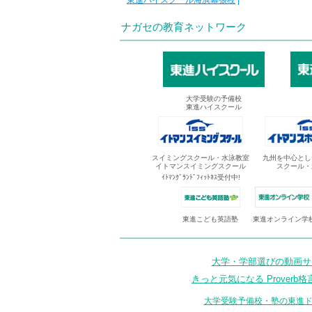
東進ハイスクール海浜幕張校
|
ナガセの教育ネットワーク
大学受験の予備校
東進ハイスクール
スイミングスクール・水泳教室
九州を中心とし
イトマンスイミングスクール
スクール・
ｲﾄﾏﾝｸﾞﾗﾝﾄﾞﾌｨｯﾄﾈｽ受付中!
東進オンライン学
東進こども英語塾
大学・学部選びの動画サイ
きっと元気になる Proverb格
大学受験予備校・塾の東進ド