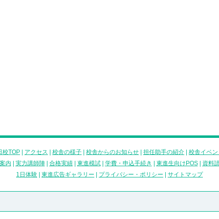
校TOP
|
アクセス
|
校舎の様子
|
校舎からのお知らせ
|
担任助手の紹介
|
校舎イベン
案内
|
実力講師陣
|
合格実績
|
東進模試
|
学費・申込手続き
|
東進生向けPOS
|
資料
1日体験
|
東進広告ギャラリー
|
プライバシー・ポリシー
|
サイトマップ