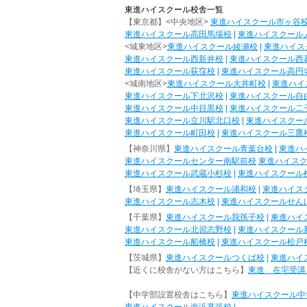
東進ハイスクール校舎一覧
【東京都】<中央地区>
東進ハイスクール市ヶ谷
東進ハイスクール高田馬場校
|
東進ハイスクール
<城東地区>
東進ハイスクール綾瀬校
|
東進ハイス
東進ハイスクール西新井校
|
東進ハイスクール西
東進ハイスクール荻窪校
|
東進ハイスクール高円
<城南地区>
東進ハイスクール大井町校
|
東進ハイ
東進ハイスクール下北沢校
|
東進ハイスクール自
東進ハイスクール中目黒校
|
東進ハイスクール二
東進ハイスクール立川駅北口校
|
東進ハイスクー
東進ハイスクール町田校
|
東進ハイスクール三鷹
【神奈川県】
東進ハイスクール青葉台校
|
東進ハ
東進ハイスクールセンター南駅前校
東進ハイス
東進ハイスクール武蔵小杉校
|
東進ハイスクール
【埼玉県】
東進ハイスクール浦和校
|
東進ハイス
東進ハイスクール志木校
|
東進ハイスクールせん
【千葉県】
東進ハイスクール我孫子校
|
東進ハイ
東進ハイスクール北習志野校
|
東進ハイスクール
東進ハイスクール船橋校
|
東進ハイスクール松戸
【茨城県】
東進ハイスクールつくば校
|
東進ハイ
【近くに校舎がない方はこちら】
東進 在宅受講
【中学部設置校舎はこちら】
東進ハイスクール中