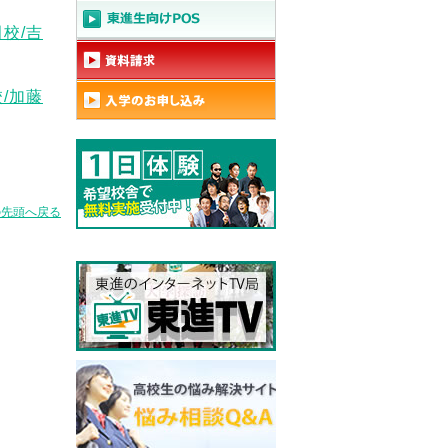
校/吉
/加藤
の先頭へ戻る