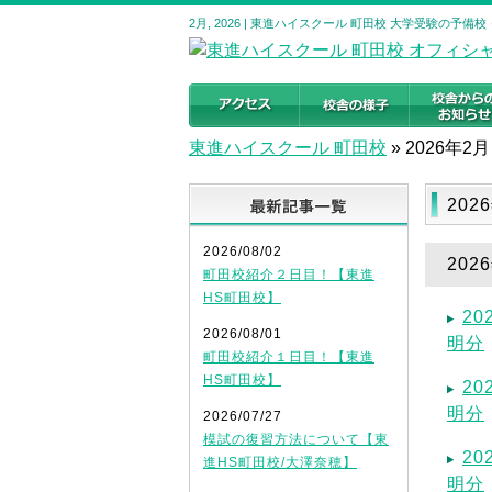
2月, 2026 | 東進ハイスクール 町田校 大学受験の予備
東進ハイスクール 町田校
»
2026年2月
最新記事
202
2026/08/02
20
町田校紹介２日目！【東進
HS町田校】
2
2026/08/01
明分
町田校紹介１日目！【東進
HS町田校】
2
明分
2026/07/27
模試の復習方法について【東
2
進HS町田校/大澤奈穂】
明分