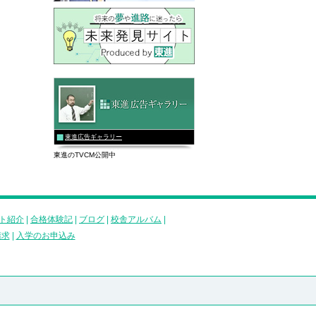
東進広告ギャラリー
東進のTVCM公開中
ト紹介
|
合格体験記
|
ブログ
|
校舎アルバム
|
請求
|
入学のお申込み