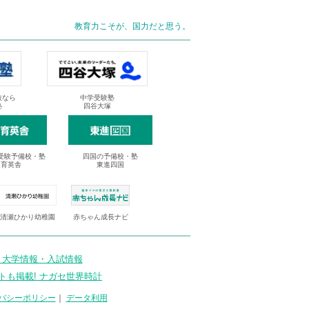
教育力こそが、国力だと思う。
抜なら
中学受験塾
塾
四谷大塚
受験予備校・塾
四国の予備校・塾
進育英舎
東進四国
清瀬ひかり幼稚園
赤ちゃん成長ナビ
 大学情報・入試情報
トも掲載! ナガセ世界時計
バシーポリシー
｜
データ利用