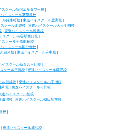
イスクール新宿エルタワー校
|
進ハイスクール茗荷谷校
ール錦糸町校
|
東進ハイスクール豊洲校
|
イスクール池袋校
|
東進ハイスクール大泉学園校
|
校
|
東進ハイスクール練馬校
イスクール渋谷駅西口校
|
イスクール千歳船橋校
進ハイスクール国分寺校
|
久留米校
|
東進ハイスクール府中校
|
ハイスクール新百合ヶ丘校
|
スクール平塚校
|
東進ハイスクール藤沢校
|
ール川越校
|
東進ハイスクール小手指校
|
浦和校
|
東進ハイスクール与野校
東進ハイスクール柏校
|
津田沼校
|
東進ハイスクール成田駅前校
|
良校
|
|
東進ハイスクール浦和校
|